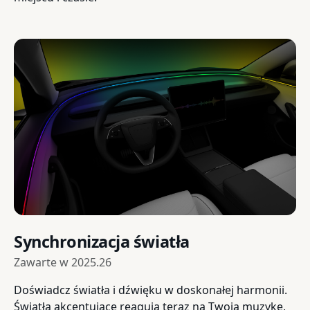
Synchronizacja światła
Zawarte w
2025.26
Doświadcz światła i dźwięku w doskonałej harmonii.
Światła akcentujące reagują teraz na Twoją muzykę,