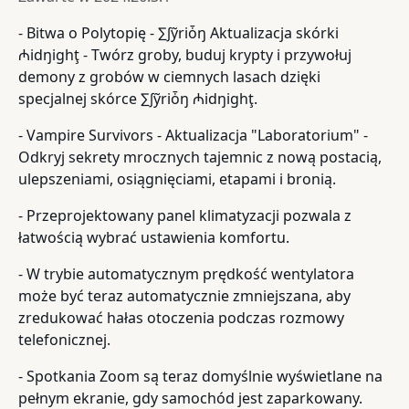
- Bitwa o Polytopię - ∑∫ỹriȱŋ Aktualizacja skórki
₼idŋighţ - Twórz groby, buduj krypty i przywołuj
demony z grobów w ciemnych lasach dzięki
specjalnej skórce ∑∫ỹriȱŋ ₼idŋighţ.
- Vampire Survivors - Aktualizacja "Laboratorium" -
Odkryj sekrety mrocznych tajemnic z nową postacią,
ulepszeniami, osiągnięciami, etapami i bronią.
- Przeprojektowany panel klimatyzacji pozwala z
łatwością wybrać ustawienia komfortu.
- W trybie automatycznym prędkość wentylatora
może być teraz automatycznie zmniejszana, aby
zredukować hałas otoczenia podczas rozmowy
telefonicznej.
- Spotkania Zoom są teraz domyślnie wyświetlane na
pełnym ekranie, gdy samochód jest zaparkowany.