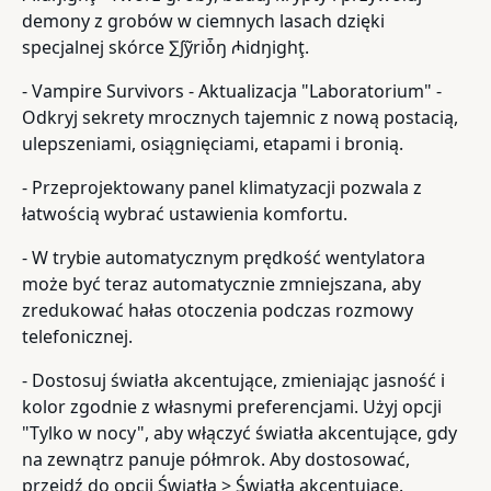
demony z grobów w ciemnych lasach dzięki
specjalnej skórce ∑∫ỹriȱŋ ₼idŋighţ.
- Vampire Survivors - Aktualizacja "Laboratorium" -
Odkryj sekrety mrocznych tajemnic z nową postacią,
ulepszeniami, osiągnięciami, etapami i bronią.
- Przeprojektowany panel klimatyzacji pozwala z
łatwością wybrać ustawienia komfortu.
- W trybie automatycznym prędkość wentylatora
może być teraz automatycznie zmniejszana, aby
zredukować hałas otoczenia podczas rozmowy
telefonicznej.
- Dostosuj światła akcentujące, zmieniając jasność i
kolor zgodnie z własnymi preferencjami. Użyj opcji
"Tylko w nocy", aby włączyć światła akcentujące, gdy
na zewnątrz panuje półmrok. Aby dostosować,
przejdź do opcji Światła > Światła akcentujące.